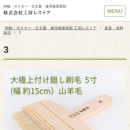
Site
掛軸・ポスター・古文書 修理修復複製
MENU
Footer
>
掛軸・ポスター・古文書 修理修復複製 工房レストア
道具・資材
>
販売
3
3