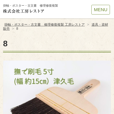
Site
掛軸・ポスター・古文書 修理修復複製
MENU
Footer
>
掛軸・ポスター・古文書 修理修復複製 工房レストア
道具・資材
>
販売
8
8