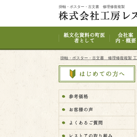
Site
掛軸・ポスター・古文書 修理修復複製
Footer
紙文化資料の町医
会社案
者として
内・概要
掛軸・ポスター・古文書 修理修復複製 
参考価格
お客様の声
よくあるご質問
レストアの取り組み