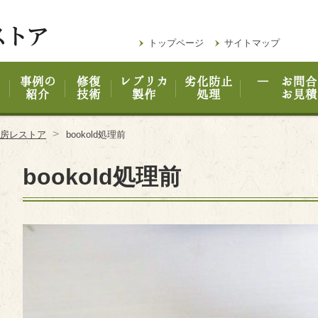
トップページ
サイトマップ
事例の
修復
レプリカ
劣化防止
― お問合
紹介
技術
製作
処理
お見積
>
工房レストア
bookold処理前
bookold処理前