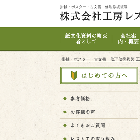
Site
掛軸・ポスター・古文書 修理修復複製
Footer
紙文化資料の町医
会社案
者として
内・概要
掛軸・ポスター・古文書 修理修復複製 
参考価格
お客様の声
よくあるご質問
レストアの取り組み