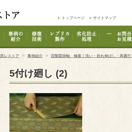
トップページ
サイトマップ
事例の
修復
レプリカ
劣化防止
― お問合
紹介
技術
製作
処理
お見積
>
>
工房レストア
事例紹介
涅槃図掛軸 修復｜洗い・折れ伸ばし・再裏
5付け廻し (2)