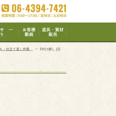
せ ―
お客様
道具・資材
り
動画
販売
>
打ち・仕立て直し作業
5付け廻し (2)