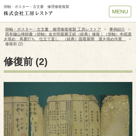
Site
掛軸・ポスター・古文書 修理修復複製
MENU
Footer
>
>
掛軸・ポスター・古文書 修理修復複製 工房レストア
事例紹介
西有穆山禅師書（掛軸）金光明最勝王経（経典）修復｜（掛軸）本紙漉
>
き填め 再裏打ち 仕立て直し （経典）固着展開 漉き填め作業
修復前 (2)
修復前 (2)