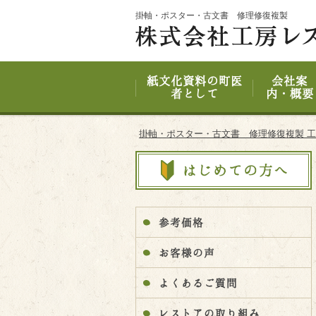
Site
掛軸・ポスター・古文書 修理修復複製
Footer
紙文化資料の町医
会社案
者として
内・概要
掛軸・ポスター・古文書 修理修復複製 
参考価格
お客様の声
よくあるご質問
レストアの取り組み