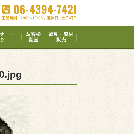
せ ―
お客様
道具・資材
り
動画
販売
0.jpg