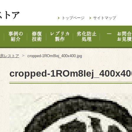
トップページ
サイトマップ
事例の
修復
レプリカ
劣化防止
― お問合
紹介
技術
製作
処理
お見積
>
工房レストア
cropped-1ROm8Iej_400x400.jpg
cropped-1ROm8Iej_400x40