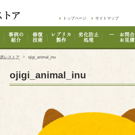
トップページ
サイトマップ
事例の
修復
レプリカ
劣化防止
― お問合
紹介
技術
製作
処理
お見積
>
工房レストア
ojigi_animal_inu
ojigi_animal_inu