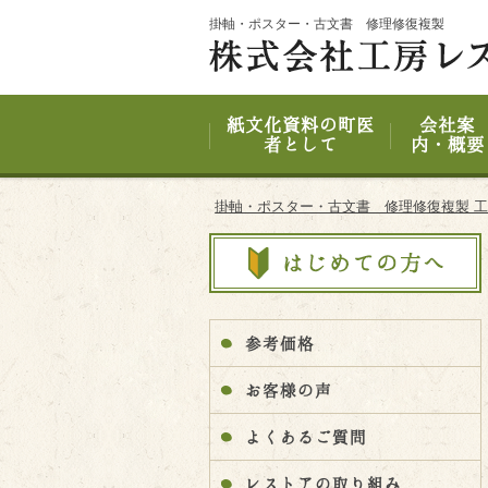
Site
掛軸・ポスター・古文書 修理修復複製
Footer
紙文化資料の町医
会社案
者として
内・概要
掛軸・ポスター・古文書 修理修復複製 
参考価格
お客様の声
よくあるご質問
レストアの取り組み